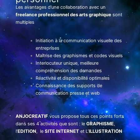
Les avantages d’une collaboration avec un
freelance professionnel des arts graphique
sont
multiples
Initiation à la communication visuelle des
entreprises
Maîtrise des graphismes et codes visuels
Interlocuteur unique, meilleure
compréhension des demandes
Réactivité et disponibilité optimales
Connaissance des supports de
communication presse et web
ANJOCREATIF
vous propose tous ces points forts
dans ses 4 activités que sont : le
GRAPHISME
,
l’
EDITION
, le
SITE INTERNET
et L’
ILLUSTRATION