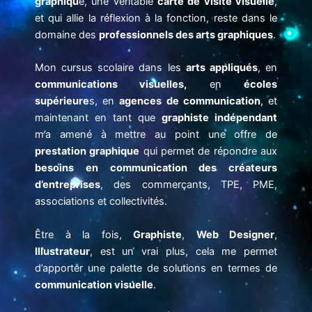
graphiqu
e, une véritable
carte de visite visuelle
,
et qui allie la réflexion à la fonction, reste dans le
domaine des
professionnels des arts graphiques
.
Mon cursus scolaire dans les
arts appliqués
, en
communications visuelles,
en
écoles
supérieure
s, en
agences de communication
, et
maintenant en tant que
graphiste indépendant
m’a amené à mettre au point une offre de
prestation graphique
qui permet de répondre aux
besoins en communication des créateurs
d’entreprises
, des commerçants, TPE, PME,
associations et collectivités.
Être à la fois,
Graphiste
,
Web Designer
,
Illustrateur
, est un vrai plus, cela me permet
d’apporter une palette de solutions en termes de
communication visuelle
.